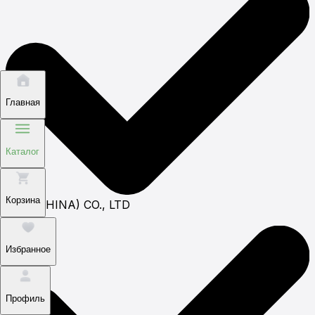
Главная
Каталог
Корзина
AAB (CHINA) CO., LTD
Избранное
Профиль