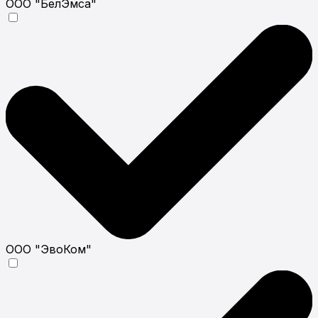
ООО "БелЭмса"
ООО "ЭвоКом"