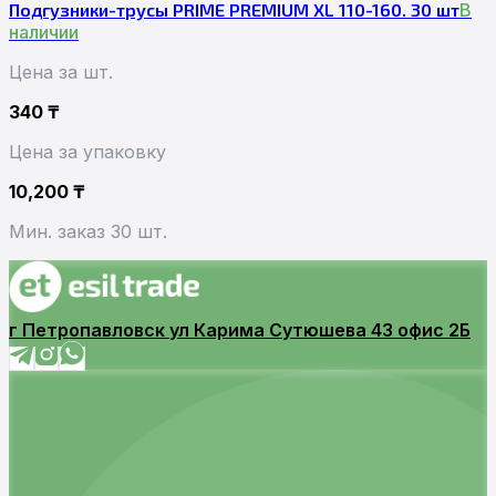
Подгузники-трусы PRIME PREMIUM XL 110-160. 30 шт
В
наличии
Цена за шт.
340
₸
Цена за упаковку
10,200
₸
Мин. заказ 30 шт.
г Петропавловск ул Карима Сутюшева 43 офис 2Б