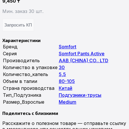
9,450
₸
Мин. заказ 30 шт.
Запросить КП
Характеристики
Бренд
Somfort
Серия
Somfort Pants Active
Производитель
AAB (CHINA) CO., LTD
Количество в упаковке
30
Количество_капель
5,5
Объем в талии
80-105
Страна производства
Китай
Тип_Подгузника
Подгузники-трусы
Размер_Взрослые
Medium
Поделитесь с близкими
Расскажите о полезном товаре — отправьте ссылку
в мессенджере или соцсетях одним нажатием