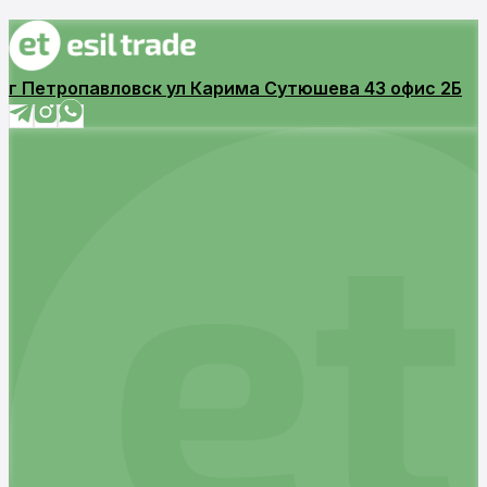
г Петропавловск ул Карима Сутюшева 43 офис 2Б