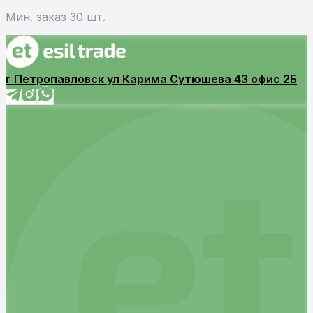
Мин. заказ 30 шт.
г Петропавловск ул Карима Сутюшева 43 офис 2Б