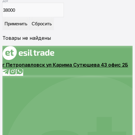
До
Применить
Сбросить
Товары не найдены
г Петропавловск ул Карима Сутюшева 43 офис 2Б